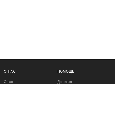
О НАС
ПОМОЩЬ
О нас
Доставка
Политика безопасности
Оплата
Условия соглашения
Возвраты
Контакты
Карта сайта