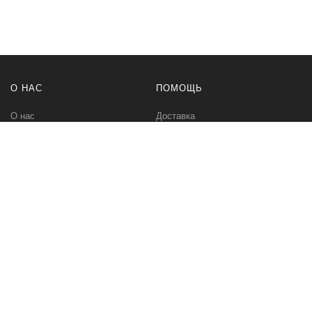
О НАС
ПОМОЩЬ
О нас
Доставка
Политика безопасности
Оплата
Условия соглашения
Возвраты
Контакты
Карта сайта
МЫ В СЕТИ
Вконтакте
Инстаграм