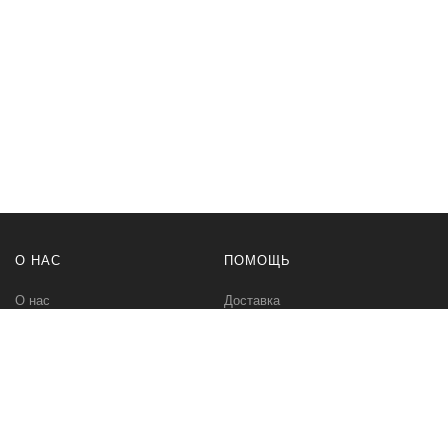
О НАС
ПОМОЩЬ
О нас
Доставка
Политика безопасности
Оплата
Условия соглашения
Возвраты
Контакты
Карта сайта