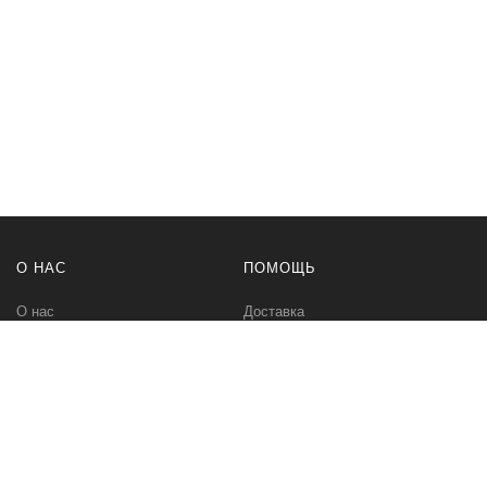
О НАС
ПОМОЩЬ
О нас
Доставка
Политика безопасности
Оплата
Условия соглашения
Возвраты
Контакты
Карта сайта
МЫ В СЕТИ