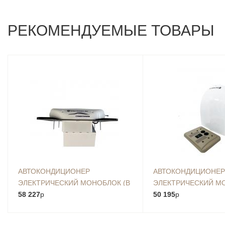
РЕКОМЕНДУЕМЫЕ ТОВАРЫ
АВТОКОНДИЦИОНЕР
АВТОКОНДИЦИОНЕР
ЭЛЕКТРИЧЕСКИЙ МОНОБЛОК (В
ЭЛЕКТРИЧЕСКИЙ МО
ЛЮК) :: AXI-2000-12В, 2,5 КВ
58 227
p
ЛЮК) : (ZC LIGHT) -12
50 195
p
ДЛЯ МАЛЕНЬКИХ КА